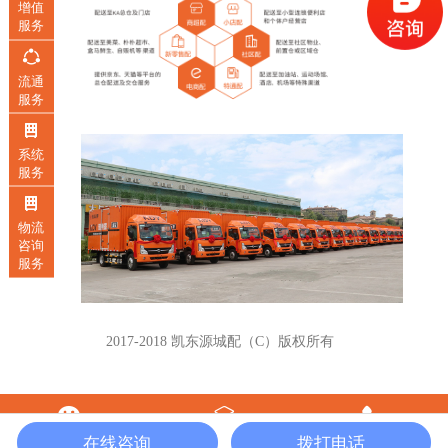
增值
服务
流通
服务
系统
服务
物流
咨询
服务
2017-2018 凯东源城配（C）版权所有
粤ICP备08000931号
在线咨询
拨打电话